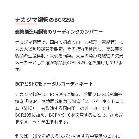
ナカジマ鋼管のBCR295
建築構造用鋼管のリーディングカンパニー
ナカジマ鋼管は、国内で初めてロール成形（電縫管）に
よる大径角形鋼管を製造。その技術を研磨し、高品質な
製品の生産体制・設備を構築。大型の角形電縫管の先発
メーカーとして確かな品質のBCR295をお届けしていま
す。
BCPとSHCをトータルコーディネート
ナカジマ鋼管は、BCR295に加え、冷間プレス成形角形
鋼管「BCP」や熱間成形角形鋼管「スーパーホットコラ
ム（SHC）」も製造する国内唯一のメーカーです。
BCR295に加え、BCPやSHCを採用することで、さまざ
まなメリットが生まれます。
例えば、10mを超えるスパンを有する中高層のビルに