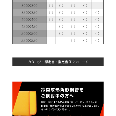
300×300
○
○
○
○
350×350
○
○
○
○
○
400×400
○
○
○
○
○
450×450
○
○
○
○
500×500
○
○
○
○
550×550
○
○
○
カタログ・認定書・指定書ダウンロード