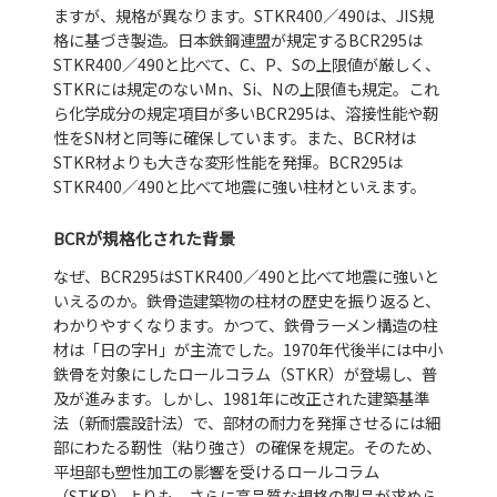
ますが、規格が異なります。STKR400／490は、JIS規
格に基づき製造。日本鉄鋼連盟が規定するBCR295は
STKR400／490と比べて、C、P、Sの上限値が厳しく、
STKRには規定のないMn、Si、Nの上限値も規定。これ
ら化学成分の規定項目が多いBCR295は、溶接性能や靭
性をSN材と同等に確保しています。また、BCR材は
STKR材よりも大きな変形性能を発揮。BCR295は
STKR400／490と比べて地震に強い柱材といえます。
BCRが規格化された背景
なぜ、BCR295はSTKR400／490と比べて地震に強いと
いえるのか。鉄骨造建築物の柱材の歴史を振り返ると、
わかりやすくなります。かつて、鉄骨ラーメン構造の柱
材は「日の字H」が主流でした。1970年代後半には中小
鉄骨を対象にしたロールコラム（STKR）が登場し、普
及が進みます。しかし、1981年に改正された建築基準
法（新耐震設計法）で、部材の耐力を発揮させるには細
部にわたる靭性（粘り強さ）の確保を規定。そのため、
平坦部も塑性加工の影響を受けるロールコラム
（STKR）よりも、さらに高品質な規格の製品が求めら