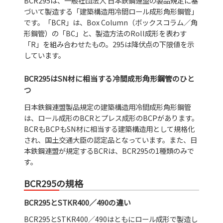
BCR295は、一般社団法人 日本鉄鋼連盟の製品規定に基
づいて製造する「建築構造用冷間ロール成形角形鋼管」
です。「BCR」は、Box Column（ボックスコラム／角
形鋼管）の「BC」と、製造方法のRoll成形を表わす
「R」を組み合わせたもの。295は降伏点の下限値を示
しています。
BCR295はSN材に相当する冷間成形角形鋼管のひと
つ
日本鉄鋼連盟製品規定の建築構造用冷間成形角形鋼管
は、ロール成形のBCRとプレス成形のBCPがあります。
BCRもBCPもSN材に相当する建築構造用として規格化
され、国土交通大臣の認定品となっています。また、日
本鉄鋼連盟が規定するBCRは、BCR295の1種類のみで
す。
BCR295の規格
BCR295とSTKR400／490の違い
BCR295とSTKR400／490はともにロール成形で製造し