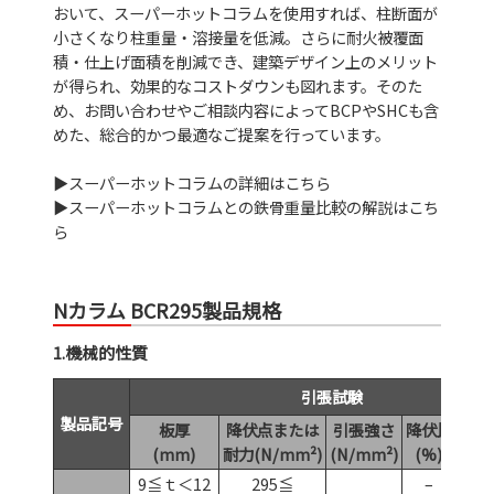
おいて、スーパーホットコラムを使用すれば、柱断面が
小さくなり柱重量・溶接量を低減。さらに耐火被覆面
積・仕上げ面積を削減でき、建築デザイン上のメリット
が得られ、効果的なコストダウンも図れます。そのた
め、お問い合わせやご相談内容によってBCPやSHCも含
めた、総合的かつ最適なご提案を行っています。
▶スーパーホットコラムの詳細はこちら
▶スーパーホットコラムとの鉄骨重量比較の解説はこち
ら
Nカラム BCR295製品規格
1.機械的性質
引張試験
製品記号
板厚
降伏点または
引張強さ
降伏比
伸び 
(mm)
耐力(N/mm²)
(N/mm²)
(%)
(
9≦ｔ＜12
295≦
–