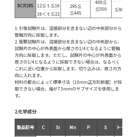
2
400≦
BCR295
12≦ｔ≦16
295≦
≦550
≦90
≦445
16＜ｔ≦22
2
1. 引張試験片は、溶接部分を含まない辺の中央部分から
管軸方向に採取します。
2. 衝撃試験片は、溶接部分を含まない辺の中央部から、
試験片の中心が外表面から厚さの1/4となるように管軸
方向に採取します。ただし、試験片の中心が外表面から
厚さの1/4となるように採取できない場合は、なるべく
これに近い位置から採取します。切り込みは、厚さの方
向に入れます。
材料の都合によって標準寸法（10mm正方形断面）が採
取できない場合、幅が7.5mmのサブサイズを使用しま
す。
2.化学成分
製品記号
C
Si
Mn
P
S
トータルN