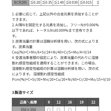
BCR295
≦0.20
≦0.35
≦1.40
≦0.030
≦0.015
≦0.006
1. 必要に応じて、上記以外の合金元素を添加することが
できます。
2. Al等Nを固定化する元素を添加し、フリーNが0.006%
以下であれば、トータルNは0.009%まで含有できま
す。
3. 炭素当量の計算は溶鋼分析値を用い、次の式によりま
す。炭素当量
Ceq(%)=C+Mn/6+Si/24+Ni/40+Cr/5+Mo/4+V/14
4. 受渡当事者間の協定により、炭素当量の代わりに溶接
割れ感受性組成を適用することができます。この場合、
溶接割れ感受性組成の計算は溶鋼分析値を用い、次の式
によります。 溶接割れ感受性組成
Pcm(%)=C+Si/30+Mn/20+Cu/20+Ni/60+Cr/20+Mo/15+V/10
3.製造サイズ
辺長＼板厚
9
12
16
19
22
250×250
○
○
○