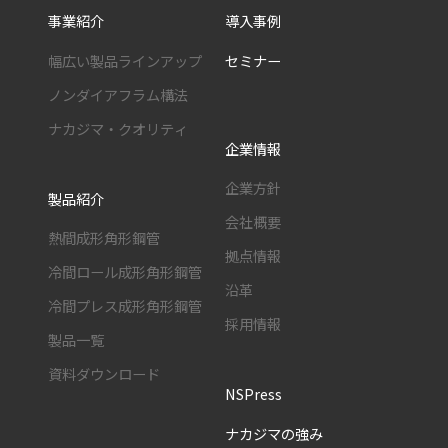
事業紹介
導入事例
幅広い製品ラインアップ
セミナー
ノンダイアフラム構法
ナカジマ・クオリティ
企業情報
企業方針
製品紹介
会社概要
熱間成形角形鋼管
拠点情報
冷間ロール成形角形鋼管
沿革
冷間プレス成形角形鋼管
採用情報
製品一覧
資料ダウンロード
NSPress
ナカジマの強み