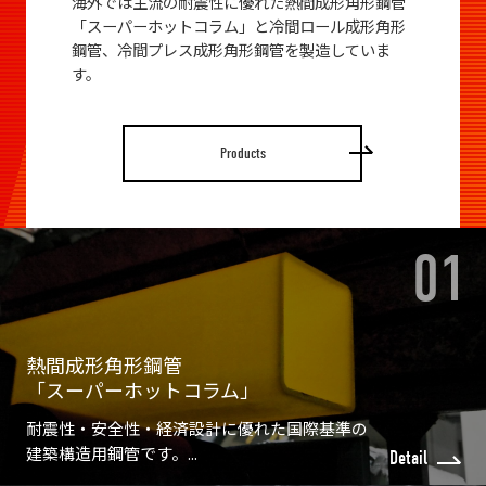
海外では主流の耐震性に優れた熱間成形角形鋼管
「スーパーホットコラム」と冷間ロール成形角形
鋼管、冷間プレス成形角形鋼管を製造していま
す。
Products
熱間成形角形鋼管
「スーパーホットコラム」
耐震性・安全性・経済設計に優れた国際基準の
建築構造用鋼管です。...
Detail