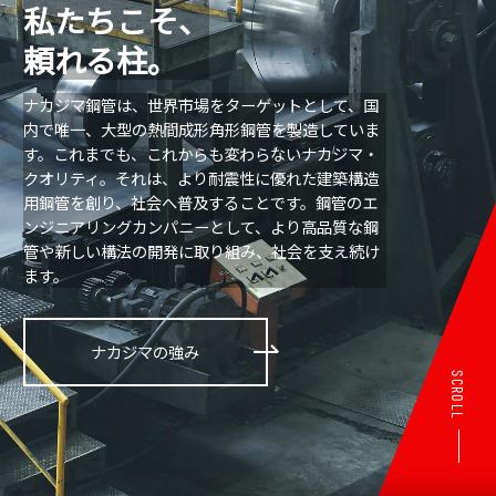
私たちこそ、
頼れる柱。
ナカジマ鋼管は、世界市場をターゲットとして、国
内で唯一、大型の熱間成形角形鋼管を製造していま
す。これまでも、これからも変わらないナカジマ・
クオリティ。それは、より耐震性に優れた建築構造
用鋼管を創り、社会へ普及することです。鋼管のエ
ンジニアリングカンパニーとして、より高品質な鋼
管や新しい構法の開発に取り組み、社会を支え続け
ます。
ナカジマの強み
SCROLL