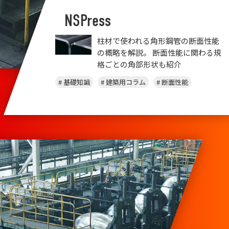
NSPress
！鋼管
柱材で使われる角形鋼管の断面性能
説
の概略を解説。 断面性能に関わる規
格ごとの角部形状も紹介
# 基礎知識
# 建築用コラム
# 断面性能