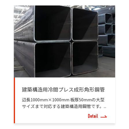
建築構造用冷間プレス成形角形鋼管
辺長1000mm×1000mm 板厚50mmの大型
サイズまで対応する建築構造用鋼管です。...
Detail