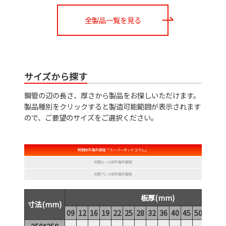
全製品一覧を見る
サイズから探す
鋼管の辺の長さ、厚さから製品をお探しいただけます。
製品種別をクリックすると製造可能範囲が表示されます
ので、ご要望のサイズをご選択ください。
熱間成形角形鋼管「スーパーホットコラム」
冷間ロール成形角形鋼管
冷間プレス成形角形鋼管
板厚(mm)
寸法(mm)
09
12
16
19
22
25
28
32
36
40
45
50
55
60