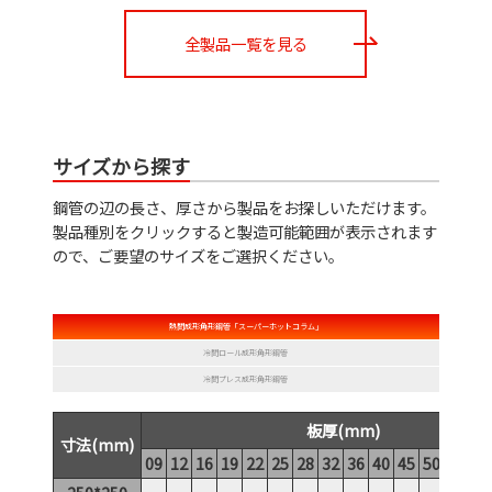
全製品一覧を見る
サイズから探す
鋼管の辺の長さ、厚さから製品をお探しいただけます。
製品種別をクリックすると製造可能範囲が表示されます
ので、ご要望のサイズをご選択ください。
熱間成形角形鋼管「スーパーホットコラム」
冷間ロール成形角形鋼管
冷間プレス成形角形鋼管
板厚(mm)
寸法(mm)
09
12
16
19
22
25
28
32
36
40
45
50
55
60