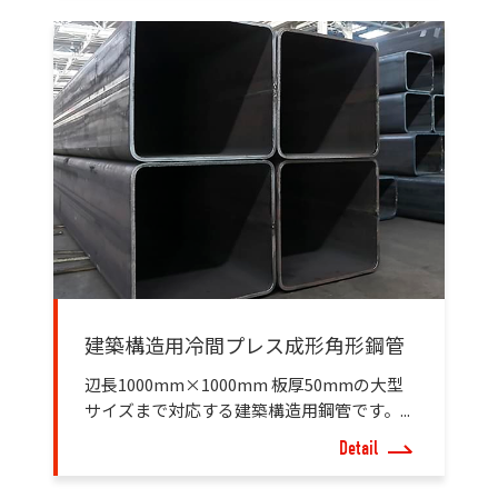
建築構造用冷間プレス成形角形鋼管
辺長1000mm×1000mm 板厚50mmの大型
サイズまで対応する建築構造用鋼管です。...
Detail