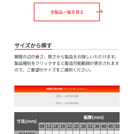
全製品一覧を見る
サイズから探す
鋼管の辺の長さ、厚さから製品をお探しいただけます。
製品種別をクリックすると製造可能範囲が表示されます
ので、ご要望のサイズをご選択ください。
熱間成形角形鋼管「スーパーホットコラム」
冷間ロール成形角形鋼管
冷間プレス成形角形鋼管
板厚(mm)
寸法(mm)
09
12
16
19
22
25
28
32
36
40
45
50
55
60