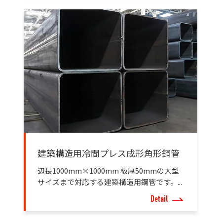
建築構造用冷間プレス成形角形鋼管
辺長1000mm×1000mm 板厚50mmの大型
サイズまで対応する建築構造用鋼管です。...
Detail