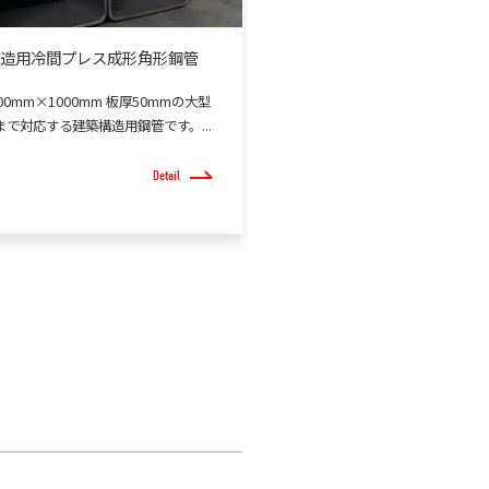
造用冷間プレス成形角形鋼管
00mm×1000mm 板厚50mmの大型
まで対応する建築構造用鋼管です。...
Detail