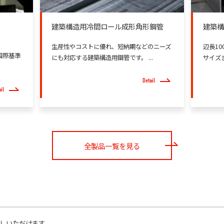
建築構造用冷間ロール成形角形鋼管
建築構
生産性やコストに優れ、短納期などのニーズ
辺長10
国際基準
にも対応する建築構造用鋼管です。 ...
サイズ
Detail
il
全製品一覧を見る
しいただけます。