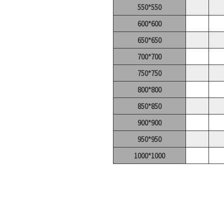
550*550
600*600
650*650
700*700
750*750
800*800
850*850
900*900
950*950
1000*1000