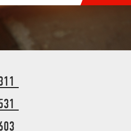
311
531
603