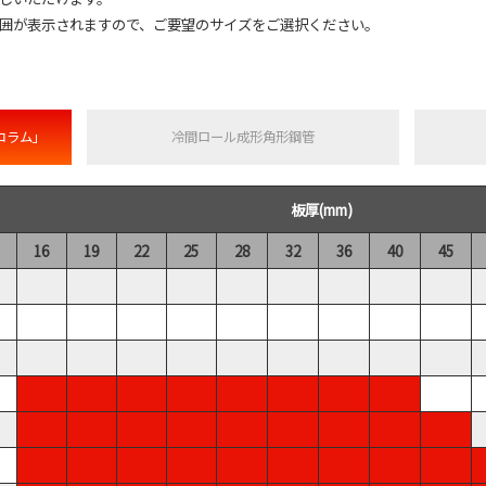
囲が表示されますので、ご要望のサイズをご選択ください。
コラム」
冷間ロール成形角形鋼管
板厚(mm)
16
19
22
25
28
32
36
40
45