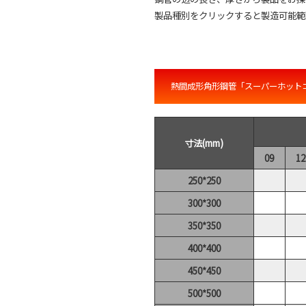
製品種別をクリックすると製造可能範
熱間成形角形鋼管「スーパーホット
寸法(mm)
09
12
250*250
300*300
350*350
400*400
450*450
500*500