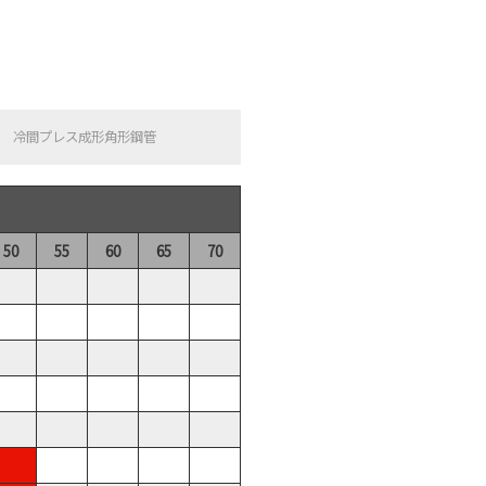
冷間プレス成形角形鋼管
50
55
60
65
70