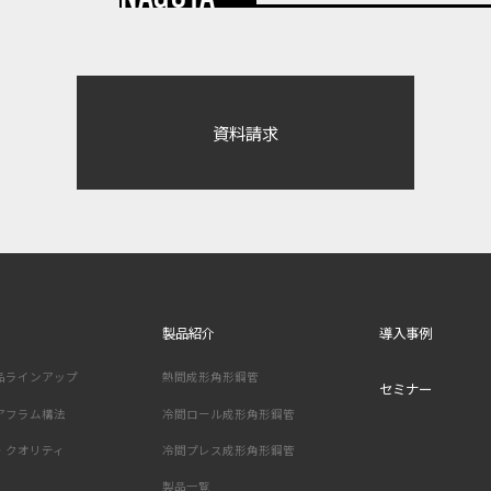
資料請求
製品紹介
導入事例
品ラインアップ
熱間成形角形鋼管
セミナー
アフラム構法
冷間ロール成形角形鋼管
・クオリティ
冷間プレス成形角形鋼管
製品一覧