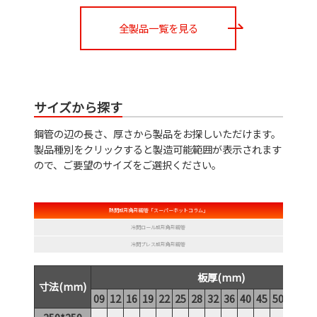
全製品一覧を見る
サイズから探す
鋼管の辺の長さ、厚さから製品をお探しいただけます。
製品種別をクリックすると製造可能範囲が表示されます
ので、ご要望のサイズをご選択ください。
熱間成形角形鋼管「スーパーホットコラム」
冷間ロール成形角形鋼管
冷間プレス成形角形鋼管
板厚(mm)
寸法(mm)
09
12
16
19
22
25
28
32
36
40
45
50
55
60